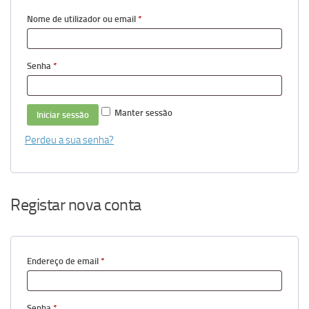
Obrigatório
Nome de utilizador ou email
*
Obrigatório
Senha
*
Manter sessão
Iniciar sessão
Perdeu a sua senha?
Registar nova conta
Obrigatório
Endereço de email
*
Obrigatório
Senha
*