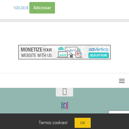
100,00
€
Adicionar
Temos cookies!
OK
|:D|
@mail
|:D|
TOP /\