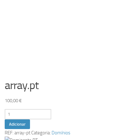
array.pt
100,00
€
Quantidade
de
Adicionar
array.pt
REF:
array-pt
Categoria:
Domínios