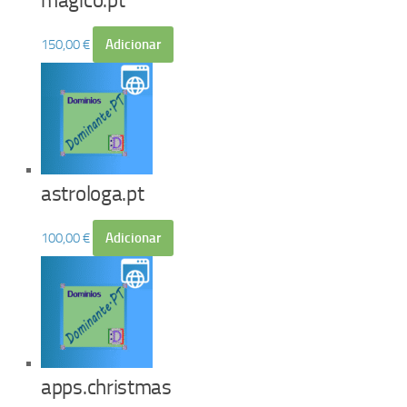
magico.pt
150,00
€
Adicionar
astrologa.pt
100,00
€
Adicionar
apps.christmas