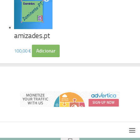
amizades.pt
100,00
€
Adicionar