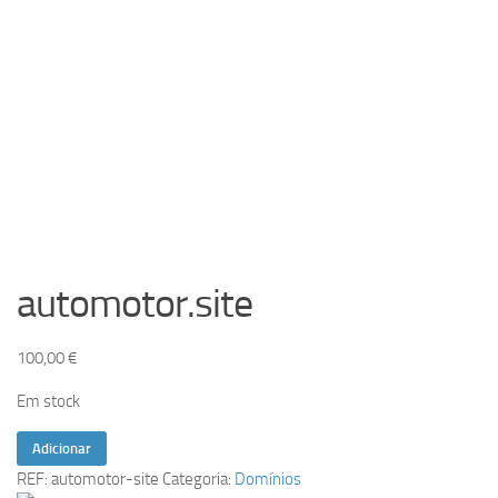
automotor.site
100,00
€
Em stock
Quantidade
Adicionar
de
REF:
automotor-site
Categoria:
Domínios
automotor.site