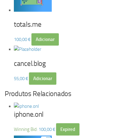
totals.me
100,00
€
Adicionar
cancel.blog
55,00
€
Adicionar
Produtos Relacionados
iphone.onl
Winning Bid
:
100,00
€
Expired