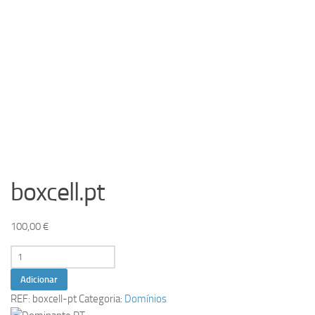
boxcell.pt
100,00
€
Quantidade
de
Adicionar
boxcell.pt
REF:
boxcell-pt
Categoria:
Domínios