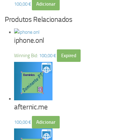
100,00
€
Adicionar
Produtos Relacionados
iphone.onl
Winning Bid
:
100,00
€
Expired
afternic.me
100,00
€
Adicionar