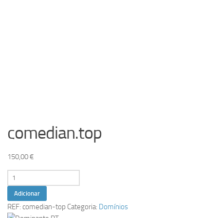
comedian.top
150,00
€
Quantidade
de
Adicionar
comedian.top
REF:
comedian-top
Categoria:
Domínios