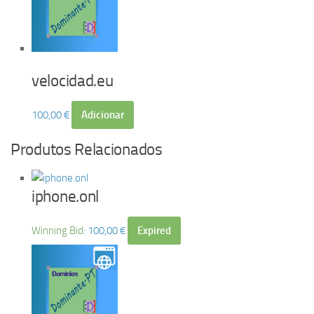
velocidad.eu
100,00
€
Adicionar
Produtos Relacionados
iphone.onl
Winning Bid
:
100,00
€
Expired