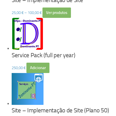
Site – Implementação de Site
Price
25,00
€
–
100,00
€
Ver produtos
range:
25,00 €
through
100,00 €
Service Pack (full per year)
250,00
€
Adicionar
Site – Implementação de Site (Plano 50)