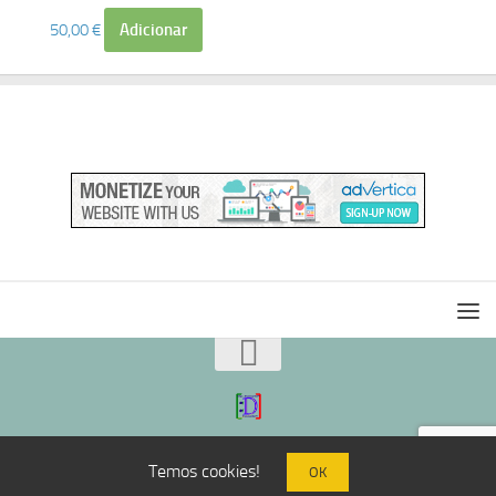
50,00
€
Adicionar
Temos cookies!
OK
|:D|
@mail
|:D|
TOP /\