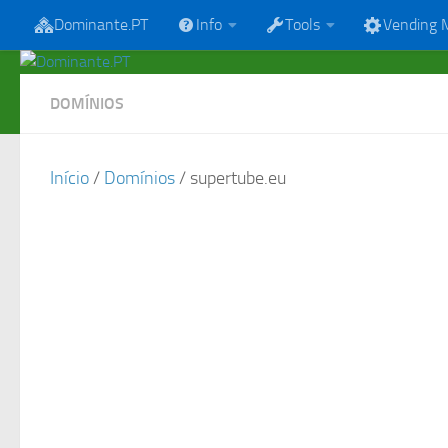
Dominante.PT
Info
Tools
Vending 
Skip to content
DOMÍNIOS
Início
/
Domínios
/ supertube.eu