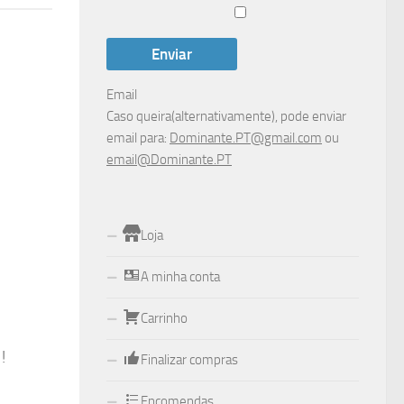
Email
Caso queira(alternativamente), pode enviar
email para:
Dominante.PT@gmail.com
ou
email@Dominante.PT
Loja
A minha conta
Carrinho
!
Finalizar compras
Encomendas