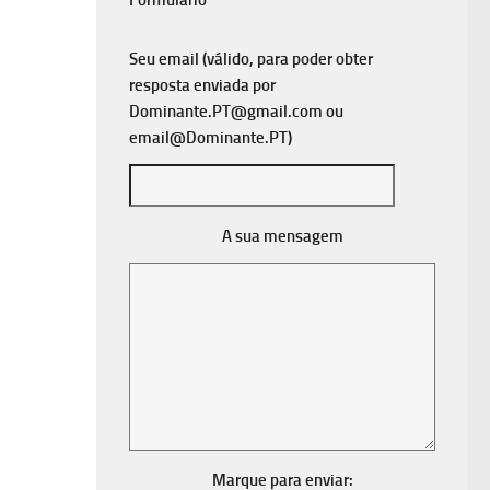
Formulário
Seu email (válido, para poder obter
resposta enviada por
Dominante.PT@gmail.com
ou
email@Dominante.PT
)
A sua mensagem
Marque para enviar: