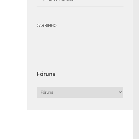
CARRINHO
Fóruns