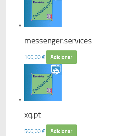
messenger.services
100,00
€
Adicionar
xq.pt
500,00
€
Adicionar