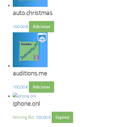
auto.christmas
100,00
€
Adicionar
auditions.me
100,00
€
Adicionar
iphone.onl
Winning Bid
:
100,00
€
Expired