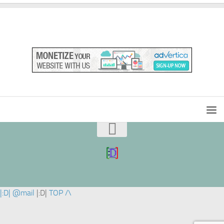
|:D|
@mail
|:D|
TOP /\