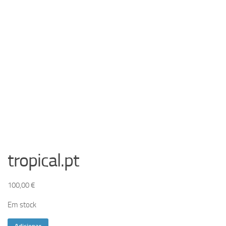
tropical.pt
100,00
€
Em stock
Quantidade