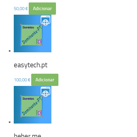
50,00
€
Adicionar
easytech.pt
100,00
€
Adicionar
beber.me