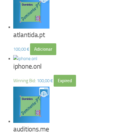
atlantida.pt
100,00
€
Adicionar
iphone.onl
Winning Bid
:
100,00
€
Expired
auditions.me