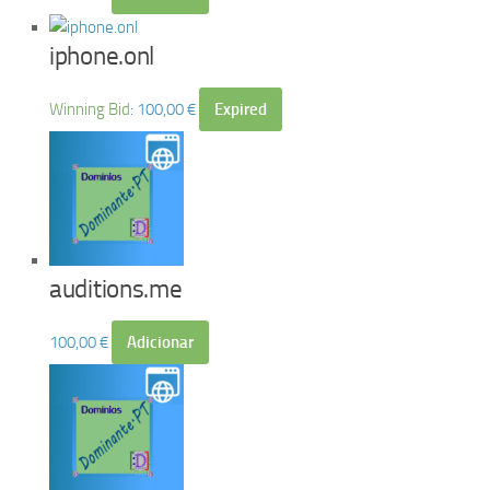
iphone.onl
Winning Bid
:
100,00
€
Expired
auditions.me
100,00
€
Adicionar