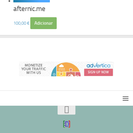
afternic.me
100,00
€
Adicionar