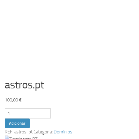
astros.pt
100,00
€
Quantidade
de
Adicionar
astros.pt
REF:
astros-pt
Categoria:
Domínios