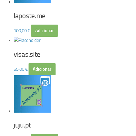
laposte.me
100,00
€
Adicionar
visas.site
55,00
€
Adicionar
juju.pt