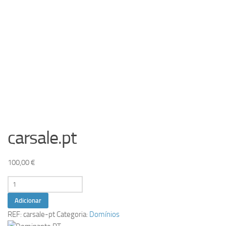
carsale.pt
100,00
€
Quantidade
de
Adicionar
carsale.pt
REF:
carsale-pt
Categoria:
Domínios