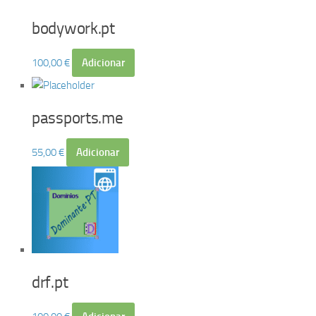
bodywork.pt
100,00
€
Adicionar
passports.me
55,00
€
Adicionar
drf.pt