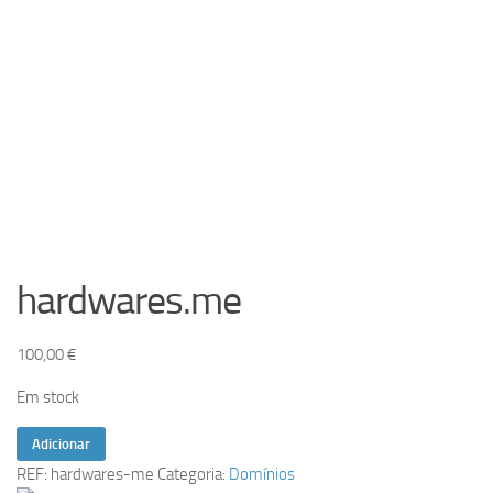
hardwares.me
100,00
€
Em stock
Quantidade
Adicionar
de
REF:
hardwares-me
Categoria:
Domínios
hardwares.me