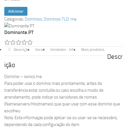
Quantidade
Adicionar
de
Categorias:
Domínios
,
Domínios TLD .me
sonics.me
Dominante.PT
Descrição
Social
Vendedor - Info
Mais produtos
Descr
ição
Domínio – sonics.me
Para poder usar o domínio mais prontamente, antes da
transferência estar concluída ou caso escolha o modo de
arrendamento, pode indicar os servidores de nomes
(Nameservers/Hostnames) que quer usar com esse domínio que
escolheu.
Nota: Esta informaçao pode aplicar-se ou usar-se se necessário,
dependendo de cada configuração do item.