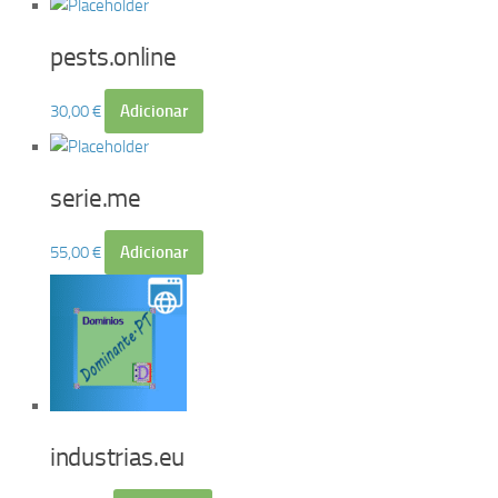
pests.online
30,00
€
Adicionar
serie.me
55,00
€
Adicionar
industrias.eu