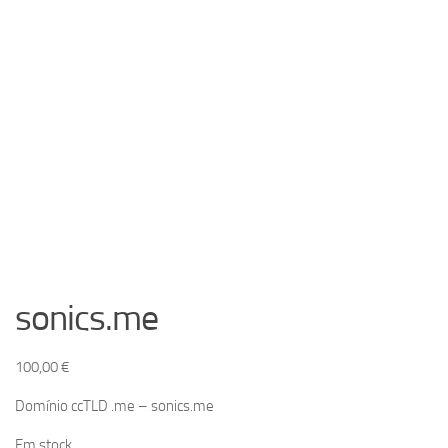
sonics.me
100,00
€
Domínio ccTLD .me – sonics.me
Em stock