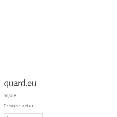
quard.eu
36,00
€
Domínio quard.eu
Quantidade