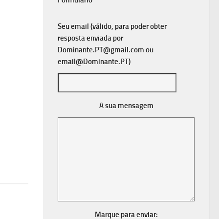
Formulário
Seu email (válido, para poder obter
resposta enviada por
Dominante.PT@gmail.com
ou
email@Dominante.PT
)
A sua mensagem
Marque para enviar: