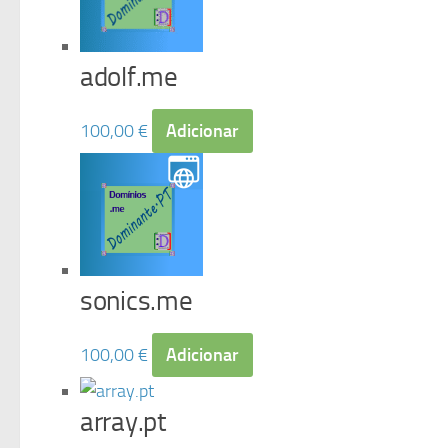
adolf.me
100,00
€
Adicionar
sonics.me
100,00
€
Adicionar
array.pt