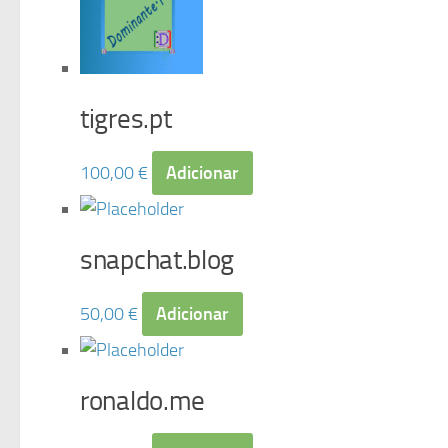
tigres.pt
100,00
€
Adicionar
snapchat.blog
50,00
€
Adicionar
ronaldo.me