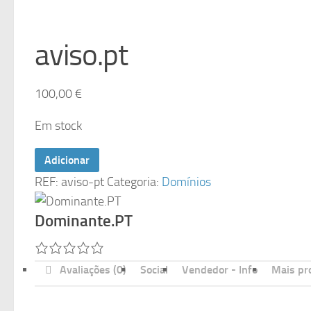
aviso.pt
100,00
€
Em stock
Quantidade
Adicionar
de
REF:
aviso-pt
Categoria:
Domínios
aviso.pt
Dominante.PT
Avaliações (0)
Social
Vendedor - Info
Mais pr