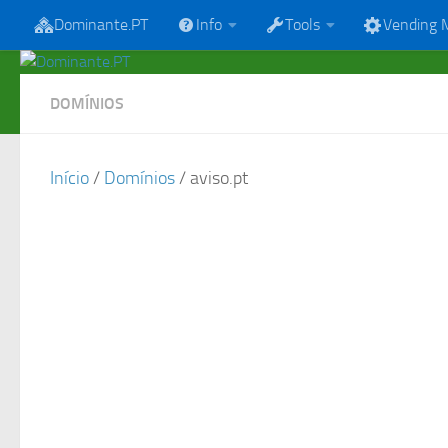
Dominante.PT
Info
Tools
Vending 
Skip to content
DOMÍNIOS
Início
/
Domínios
/ aviso.pt