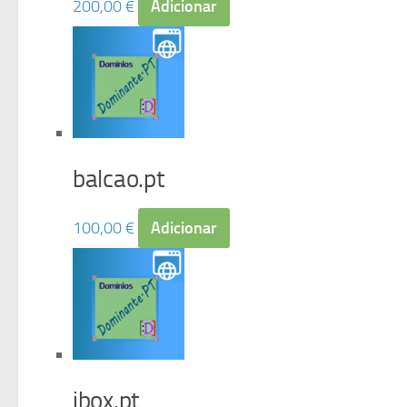
200,00
€
Adicionar
balcao.pt
100,00
€
Adicionar
ibox.pt