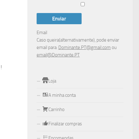
Email
Caso queira(alternativamente), pode enviar
email para:
Dominante.PT@gmail.com
ou
email@Dominante.PT
!
Loja
A minha conta
Carrinho
Finalizar compras
Encomendas