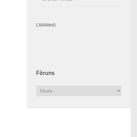
CARRINHO
Fóruns