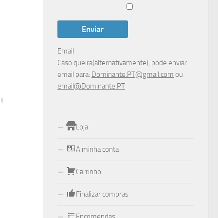
Email
Caso queira(alternativamente), pode enviar
email para:
Dominante.PT@gmail.com
ou
email@Dominante.PT
!
Loja
A minha conta
Carrinho
Finalizar compras
Encomendas