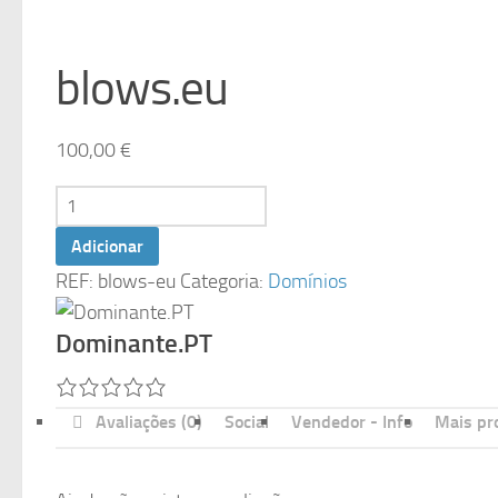
blows.eu
100,00
€
Quantidade
de
Adicionar
blows.eu
REF:
blows-eu
Categoria:
Domínios
Dominante.PT
Avaliações (0)
Social
Vendedor - Info
Mais pr