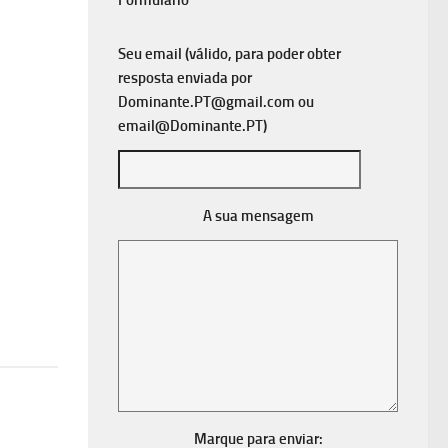
Formulário
Seu email (válido, para poder obter
resposta enviada por
Dominante.PT@gmail.com
ou
email@Dominante.PT
)
A sua mensagem
Marque para enviar: