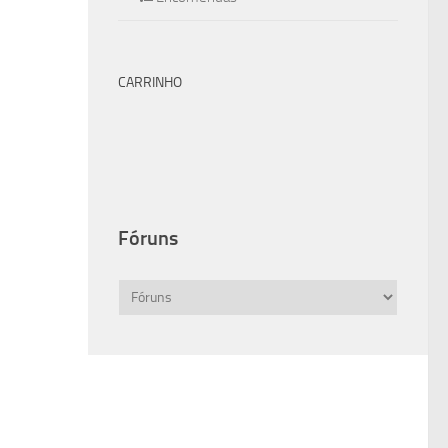
CARRINHO
Fóruns