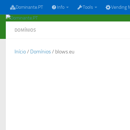
Dominante.PT
Info
Tools
Vending 
Skip to content
DOMÍNIOS
Início
/
Domínios
/ blows.eu