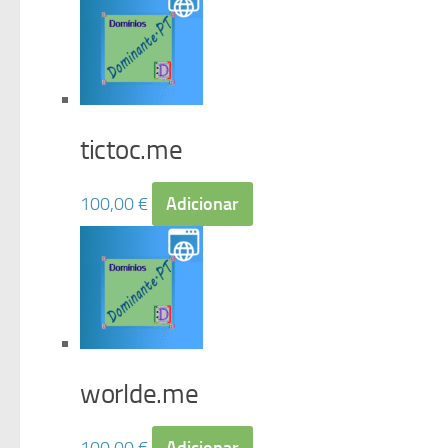
tictoc.me
100,00
€
Adicionar
worlde.me