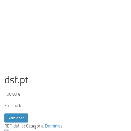
dsf.pt
100,00
€
Em stock
Quantidade
Adicionar
de
REF:
dsf-pt
Categoria:
Domínios
dsf.pt