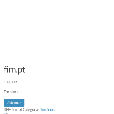
fim.pt
100,00
€
Em stock
Quantidade
Adicionar
de
REF:
fim-pt
Categoria:
Domínios
fim.pt