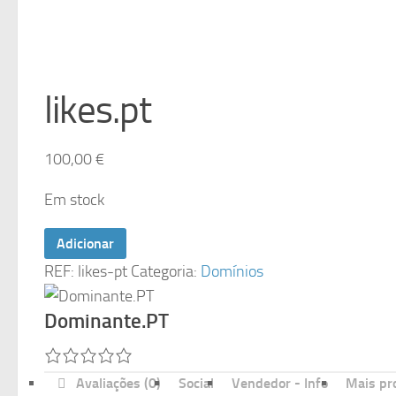
likes.pt
100,00
€
Em stock
Quantidade
Adicionar
de
REF:
likes-pt
Categoria:
Domínios
likes.pt
Dominante.PT
Avaliações (0)
Social
Vendedor - Info
Mais pr