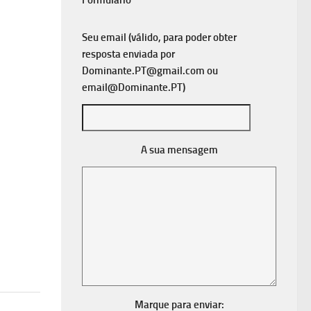
Formulário
Seu email (válido, para poder obter
resposta enviada por
Dominante.PT@gmail.com
ou
email@Dominante.PT
)
A sua mensagem
Marque para enviar: