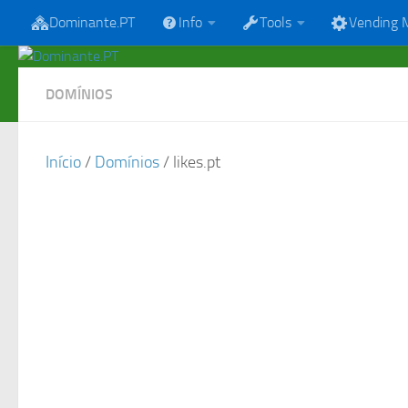
Dominante.PT
Info
Tools
Vending 
Skip to content
DOMÍNIOS
Início
/
Domínios
/ likes.pt