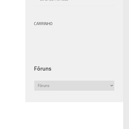
CARRINHO
Fóruns