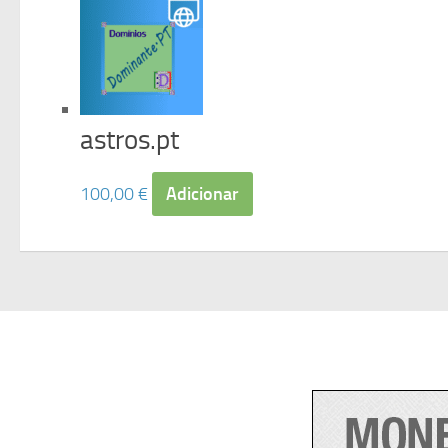
astros.pt
100,00
€
Adicionar