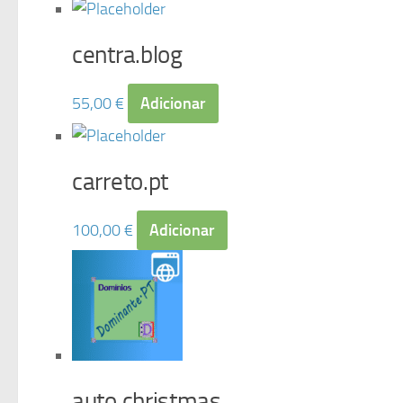
centra.blog
55,00
€
Adicionar
carreto.pt
100,00
€
Adicionar
auto.christmas