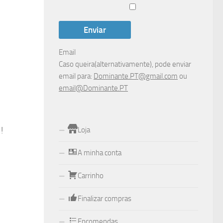
Email
Caso queira(alternativamente), pode enviar
email para:
Dominante.PT@gmail.com
ou
email@Dominante.PT
!
Loja
A minha conta
Carrinho
Finalizar compras
Encomendas