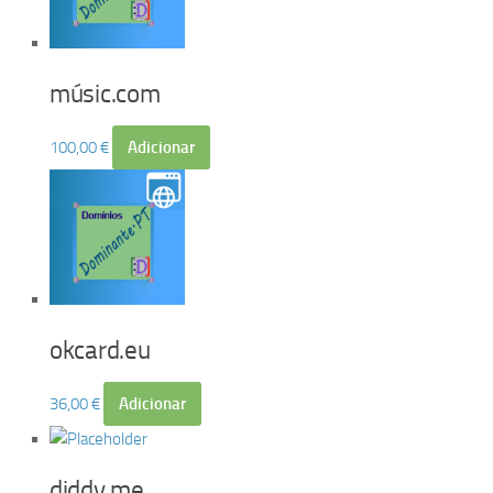
músic.com
100,00
€
Adicionar
okcard.eu
36,00
€
Adicionar
diddy.me