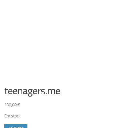
teenagers.me
100,00
€
Em stock
Quantidade